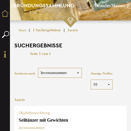
GRÜNDUNGSSAMMLUNG
|
1 Suchergebnisse
|
Start
Zurück
SUCHERGEBNISSE
Seite 1 von 1
Sortieren nach
Anzeige Treffer
Ansicht
Objektbezeichnung
Seiltänzer mit Gewichten
Inventarnummer