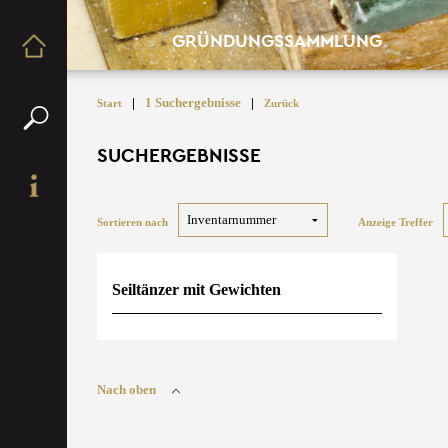
GRÜNDUNGSSAMMLUNG
|
1 Suchergebnisse
|
Start
Zurück
SUCHERGEBNISSE
Sortieren nach
Anzeige Treffer
Seiltänzer mit Gewichten
Nach oben