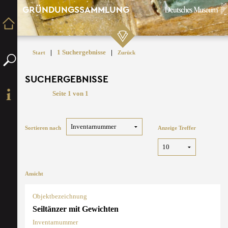
GRÜNDUNGSSAMMLUNG
|
1 Suchergebnisse
|
Start
Zurück
SUCHERGEBNISSE
Seite 1 von 1
Sortieren nach
Anzeige Treffer
Ansicht
Objektbezeichnung
Seiltänzer mit Gewichten
Inventarnummer