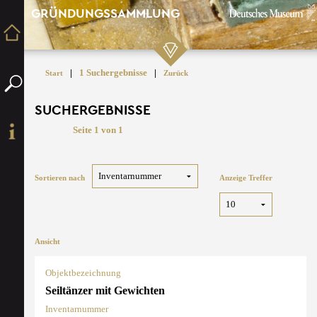
GRÜNDUNGSSAMMLUNG
|
1 Suchergebnisse
|
Start
Zurück
SUCHERGEBNISSE
Seite 1 von 1
Sortieren nach
Anzeige Treffer
Ansicht
Objektbezeichnung
Seiltänzer mit Gewichten
Inventarnummer