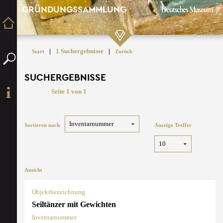
GRÜNDUNGSSAMMLUNG
|
1 Suchergebnisse
|
Start
Zurück
SUCHERGEBNISSE
Seite 1 von 1
Sortieren nach
Anzeige Treffer
Ansicht
Objektbezeichnung
Seiltänzer mit Gewichten
Inventarnummer