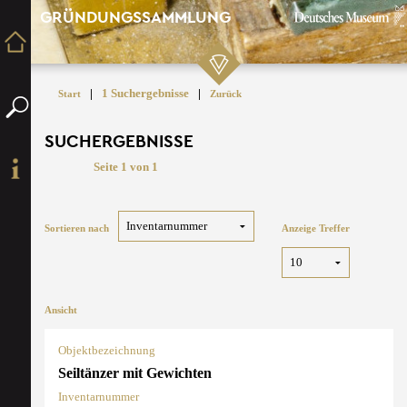
GRÜNDUNGSSAMMLUNG
|
1 Suchergebnisse
|
Start
Zurück
SUCHERGEBNISSE
Seite 1 von 1
Sortieren nach
Anzeige Treffer
Ansicht
Objektbezeichnung
Seiltänzer mit Gewichten
Inventarnummer