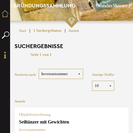
GRÜNDUNGSSAMMLUNG
|
1 Suchergebnisse
|
Start
Zurück
SUCHERGEBNISSE
Seite 1 von 1
Sortieren nach
Anzeige Treffer
Ansicht
Objektbezeichnung
Seiltänzer mit Gewichten
Inventarnummer