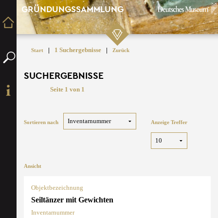
GRÜNDUNGSSAMMLUNG
|
1 Suchergebnisse
|
Start
Zurück
SUCHERGEBNISSE
Seite 1 von 1
Sortieren nach
Anzeige Treffer
Ansicht
Objektbezeichnung
Seiltänzer mit Gewichten
Inventarnummer