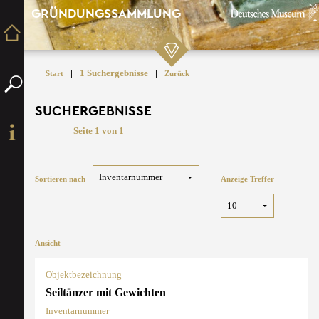
GRÜNDUNGSSAMMLUNG
|
1 Suchergebnisse
|
Start
Zurück
SUCHERGEBNISSE
Seite 1 von 1
Sortieren nach
Anzeige Treffer
Ansicht
Objektbezeichnung
Seiltänzer mit Gewichten
Inventarnummer