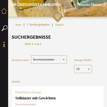
GRÜNDUNGSSAMMLUNG
|
1 Suchergebnisse
|
Start
Zurück
SUCHERGEBNISSE
Seite 1 von 1
Sortieren nach
Anzeige Treffer
Ansicht
Objektbezeichnung
Seiltänzer mit Gewichten
Inventarnummer