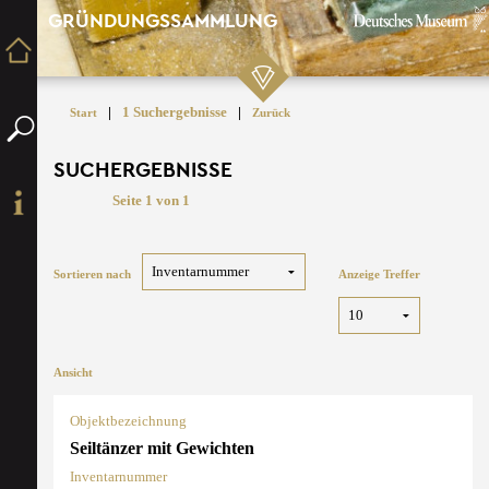
GRÜNDUNGSSAMMLUNG
|
1 Suchergebnisse
|
Start
Zurück
SUCHERGEBNISSE
Seite 1 von 1
Sortieren nach
Anzeige Treffer
Ansicht
Objektbezeichnung
Seiltänzer mit Gewichten
Inventarnummer