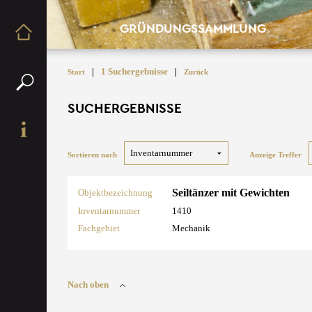
GRÜNDUNGSSAMMLUNG
|
1 Suchergebnisse
|
Start
Zurück
SUCHERGEBNISSE
Sortieren nach
Anzeige Treffer
Seiltänzer mit Gewichten
Objektbezeichnung
Inventarnummer
1410
Fachgebiet
Mechanik
Nach oben