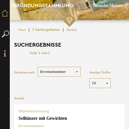
GRÜNDUNGSSAMMLUNG
|
1 Suchergebnisse
|
Start
Zurück
SUCHERGEBNISSE
Seite 1 von 1
Sortieren nach
Anzeige Treffer
Ansicht
Objektbezeichnung
Seiltänzer mit Gewichten
Inventarnummer