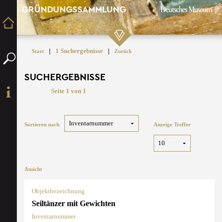
GRÜNDUNGSSAMMLUNG
|
1 Suchergebnisse
|
Start
Zurück
SUCHERGEBNISSE
Seite 1 von 1
Sortieren nach
Anzeige Treffer
Ansicht
Objektbezeichnung
Seiltänzer mit Gewichten
Inventarnummer