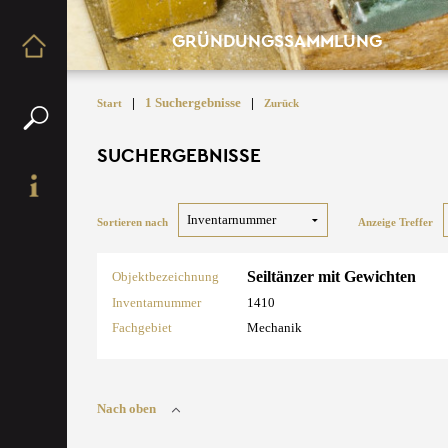
GRÜNDUNGSSAMMLUNG
|
1 Suchergebnisse
|
Start
Zurück
SUCHERGEBNISSE
Sortieren nach
Anzeige Treffer
Seiltänzer mit Gewichten
Objektbezeichnung
Inventarnummer
1410
Fachgebiet
Mechanik
Nach oben