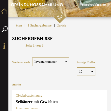
GRÜNDUNGSSAMMLUNG
|
1 Suchergebnisse
|
Start
Zurück
SUCHERGEBNISSE
Seite 1 von 1
Sortieren nach
Anzeige Treffer
Ansicht
Objektbezeichnung
Seiltänzer mit Gewichten
Inventarnummer