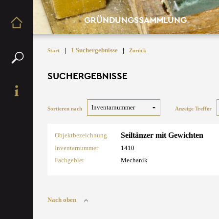
GRÜNDUNGSSAMMLUNG
|
1 Suchergebnisse
|
Start
Zurück
SUCHERGEBNISSE
Sortieren nach
Anzeige Treffer
Seiltänzer mit Gewichten
Objektbezeichnung
Inventarnummer
1410
Fachgebiet
Mechanik
Nach oben