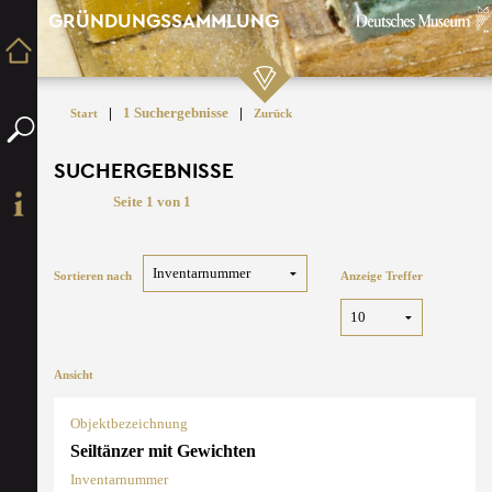
GRÜNDUNGSSAMMLUNG
|
1 Suchergebnisse
|
Start
Zurück
SUCHERGEBNISSE
Seite 1 von 1
Sortieren nach
Anzeige Treffer
Ansicht
Objektbezeichnung
Seiltänzer mit Gewichten
Inventarnummer