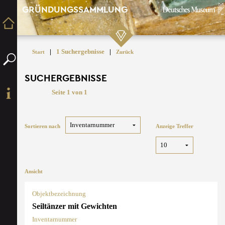
GRÜNDUNGSSAMMLUNG
|
1 Suchergebnisse
|
Start
Zurück
SUCHERGEBNISSE
Seite 1 von 1
Sortieren nach
Anzeige Treffer
Ansicht
Objektbezeichnung
Seiltänzer mit Gewichten
Inventarnummer