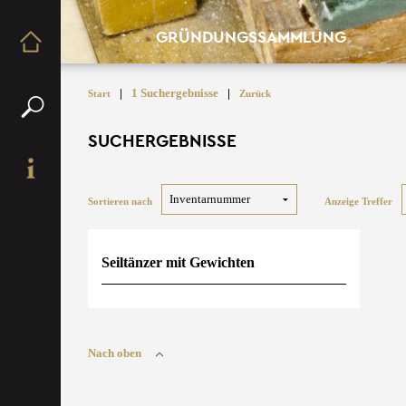
GRÜNDUNGSSAMMLUNG
|
1 Suchergebnisse
|
Start
Zurück
SUCHERGEBNISSE
Sortieren nach
Anzeige Treffer
Seiltänzer mit Gewichten
Nach oben