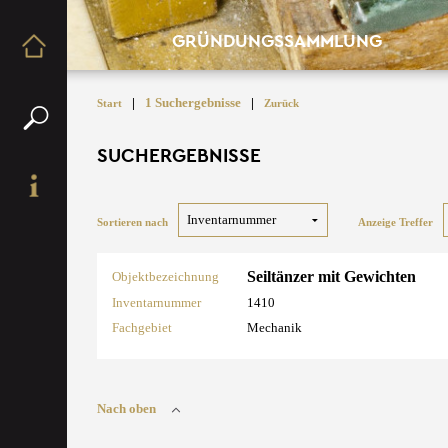
GRÜNDUNGSSAMMLUNG
|
1 Suchergebnisse
|
Start
Zurück
SUCHERGEBNISSE
Sortieren nach
Anzeige Treffer
Seiltänzer mit Gewichten
Objektbezeichnung
Inventarnummer
1410
Fachgebiet
Mechanik
Nach oben