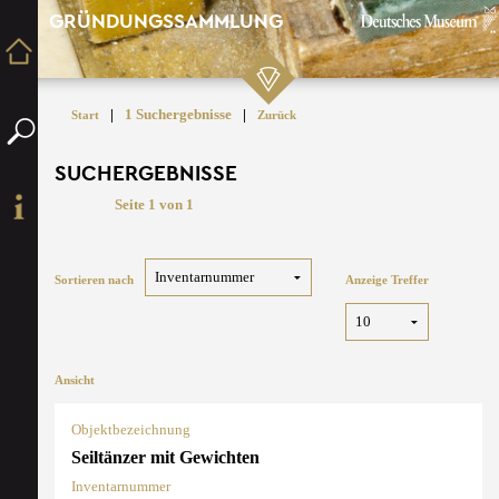
GRÜNDUNGSSAMMLUNG
|
1 Suchergebnisse
|
Start
Zurück
SUCHERGEBNISSE
Seite 1 von 1
Sortieren nach
Anzeige Treffer
Ansicht
Objektbezeichnung
Seiltänzer mit Gewichten
Inventarnummer