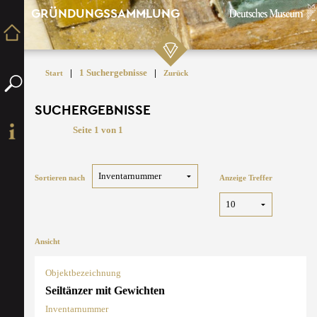
GRÜNDUNGSSAMMLUNG
|
1 Suchergebnisse
|
Start
Zurück
SUCHERGEBNISSE
Seite 1 von 1
Sortieren nach
Anzeige Treffer
Ansicht
Objektbezeichnung
Seiltänzer mit Gewichten
Inventarnummer