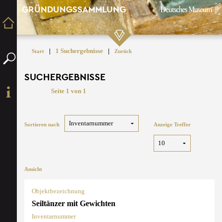
GRÜNDUNGSSAMMLUNG
|
1 Suchergebnisse
|
Start
Zurück
SUCHERGEBNISSE
Seite 1 von 1
Sortieren nach
Anzeige Treffer
Ansicht
Objektbezeichnung
Seiltänzer mit Gewichten
Inventarnummer