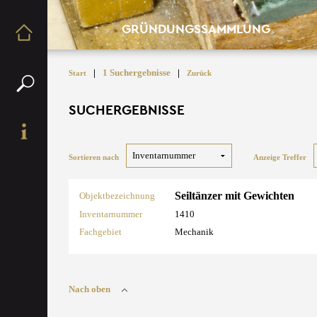
GRÜNDUNGSSAMMLUNG
|
1 Suchergebnisse
|
Start
Zurück
SUCHERGEBNISSE
Sortieren nach
Anzeige Treffer
Seiltänzer mit Gewichten
Objektbezeichnung
Inventarnummer
1410
Fachgebiet
Mechanik
Nach oben