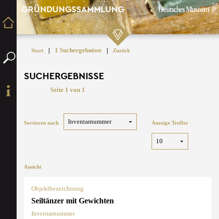
GRÜNDUNGSSAMMLUNG
|
1 Suchergebnisse
|
Start
Zurück
SUCHERGEBNISSE
Seite 1 von 1
Sortieren nach
Anzeige Treffer
Ansicht
Objektbezeichnung
Seiltänzer mit Gewichten
Inventarnummer