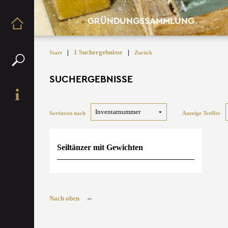
GRÜNDUNGSSAMMLUNG
|
1 Suchergebnisse
|
Start
Zurück
SUCHERGEBNISSE
Sortieren nach
Anzeige Treffer
Seiltänzer mit Gewichten
Nach oben