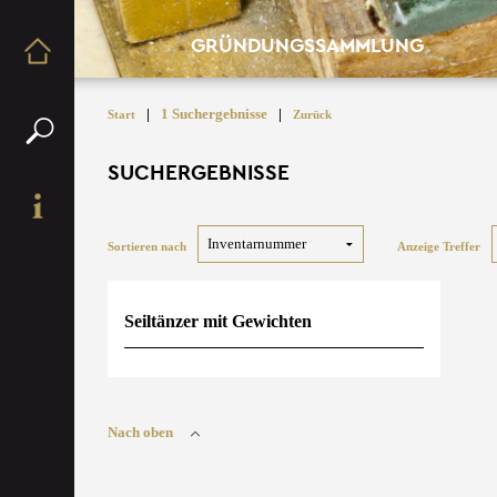
GRÜNDUNGSSAMMLUNG
|
1 Suchergebnisse
|
Start
Zurück
SUCHERGEBNISSE
Sortieren nach
Anzeige Treffer
Seiltänzer mit Gewichten
Nach oben