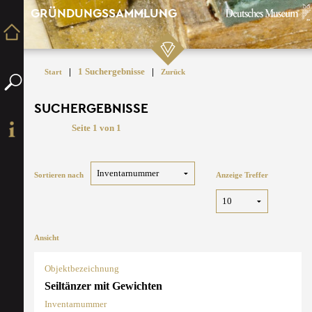
GRÜNDUNGSSAMMLUNG
|
1 Suchergebnisse
|
Start
Zurück
SUCHERGEBNISSE
Seite 1 von 1
Sortieren nach
Anzeige Treffer
Ansicht
Objektbezeichnung
Seiltänzer mit Gewichten
Inventarnummer