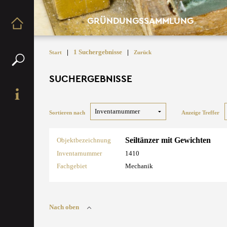
GRÜNDUNGSSAMMLUNG
|
1 Suchergebnisse
|
Start
Zurück
SUCHERGEBNISSE
Sortieren nach
Anzeige Treffer
Seiltänzer mit Gewichten
Objektbezeichnung
Inventarnummer
1410
Fachgebiet
Mechanik
Nach oben