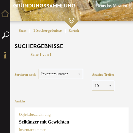
GRÜNDUNGSSAMMLUNG
|
1 Suchergebnisse
|
Start
Zurück
SUCHERGEBNISSE
Seite 1 von 1
Sortieren nach
Anzeige Treffer
Ansicht
Objektbezeichnung
Seiltänzer mit Gewichten
Inventarnummer