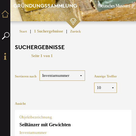
GRÜNDUNGSSAMMLUNG
|
1 Suchergebnisse
|
Start
Zurück
SUCHERGEBNISSE
Seite 1 von 1
Sortieren nach
Anzeige Treffer
Ansicht
Objektbezeichnung
Seiltänzer mit Gewichten
Inventarnummer