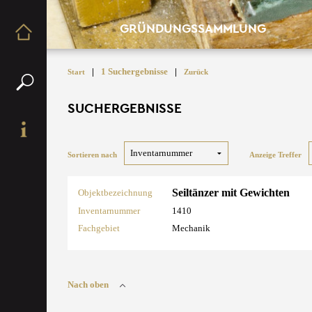
GRÜNDUNGSSAMMLUNG
|
1 Suchergebnisse
|
Start
Zurück
SUCHERGEBNISSE
Sortieren nach
Anzeige Treffer
Seiltänzer mit Gewichten
Objektbezeichnung
Inventarnummer
1410
Fachgebiet
Mechanik
Nach oben