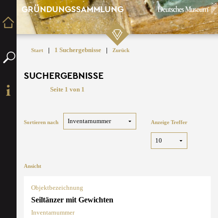
GRÜNDUNGSSAMMLUNG
|
1 Suchergebnisse
|
Start
Zurück
SUCHERGEBNISSE
Seite 1 von 1
Sortieren nach
Anzeige Treffer
Ansicht
Objektbezeichnung
Seiltänzer mit Gewichten
Inventarnummer