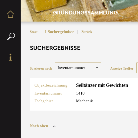
GRÜNDUNGSSAMMLUNG
|
1 Suchergebnisse
|
Start
Zurück
SUCHERGEBNISSE
Sortieren nach
Anzeige Treffer
Seiltänzer mit Gewichten
Objektbezeichnung
Inventarnummer
1410
Fachgebiet
Mechanik
Nach oben