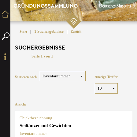
GRÜNDUNGSSAMMLUNG
|
1 Suchergebnisse
|
Start
Zurück
SUCHERGEBNISSE
Seite 1 von 1
Sortieren nach
Anzeige Treffer
Ansicht
Objektbezeichnung
Seiltänzer mit Gewichten
Inventarnummer