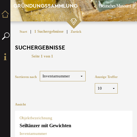
GRÜNDUNGSSAMMLUNG
|
1 Suchergebnisse
|
Start
Zurück
SUCHERGEBNISSE
Seite 1 von 1
Sortieren nach
Anzeige Treffer
Ansicht
Objektbezeichnung
Seiltänzer mit Gewichten
Inventarnummer