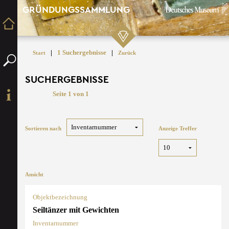
GRÜNDUNGSSAMMLUNG
|
1 Suchergebnisse
|
Start
Zurück
SUCHERGEBNISSE
Seite 1 von 1
Sortieren nach
Anzeige Treffer
Ansicht
Objektbezeichnung
Seiltänzer mit Gewichten
Inventarnummer