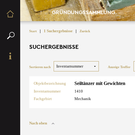
GRÜNDUNGSSAMMLUNG
|
1 Suchergebnisse
|
Start
Zurück
SUCHERGEBNISSE
Sortieren nach
Anzeige Treffer
Seiltänzer mit Gewichten
Objektbezeichnung
Inventarnummer
1410
Fachgebiet
Mechanik
Nach oben