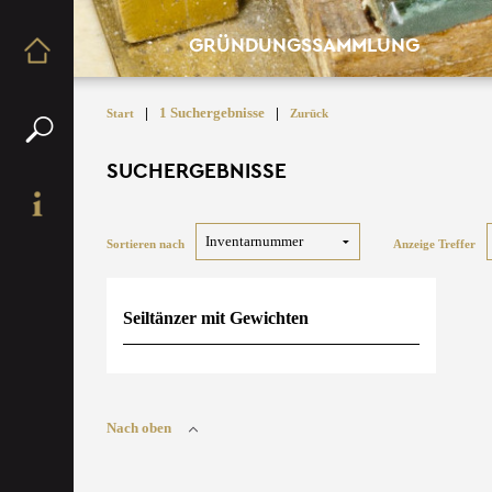
GRÜNDUNGSSAMMLUNG
|
1 Suchergebnisse
|
Start
Zurück
SUCHERGEBNISSE
Sortieren nach
Anzeige Treffer
Seiltänzer mit Gewichten
Nach oben