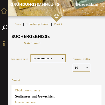
GRÜNDUNGSSAMMLUNG
|
1 Suchergebnisse
|
Start
Zurück
SUCHERGEBNISSE
Seite 1 von 1
Sortieren nach
Anzeige Treffer
Ansicht
Objektbezeichnung
Seiltänzer mit Gewichten
Inventarnummer