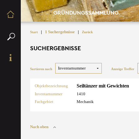
GRÜNDUNGSSAMMLUNG
|
1 Suchergebnisse
|
Start
Zurück
SUCHERGEBNISSE
Sortieren nach
Anzeige Treffer
Seiltänzer mit Gewichten
Objektbezeichnung
Inventarnummer
1410
Fachgebiet
Mechanik
Nach oben