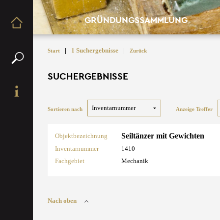
GRÜNDUNGSSAMMLUNG
|
1 Suchergebnisse
|
Start
Zurück
SUCHERGEBNISSE
Sortieren nach
Anzeige Treffer
Seiltänzer mit Gewichten
Objektbezeichnung
Inventarnummer
1410
Fachgebiet
Mechanik
Nach oben