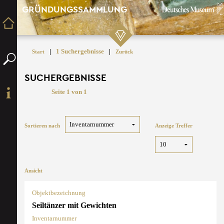
GRÜNDUNGSSAMMLUNG
|
1 Suchergebnisse
|
Start
Zurück
SUCHERGEBNISSE
Seite 1 von 1
Sortieren nach
Anzeige Treffer
Ansicht
Objektbezeichnung
Seiltänzer mit Gewichten
Inventarnummer