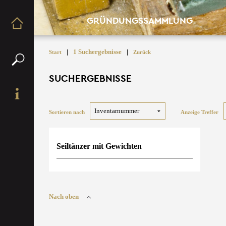
GRÜNDUNGSSAMMLUNG
|
1 Suchergebnisse
|
Start
Zurück
SUCHERGEBNISSE
Sortieren nach
Anzeige Treffer
Seiltänzer mit Gewichten
Nach oben