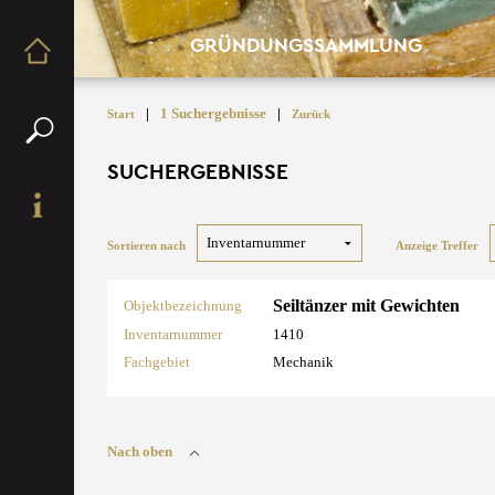
GRÜNDUNGSSAMMLUNG
|
1 Suchergebnisse
|
Start
Zurück
SUCHERGEBNISSE
Sortieren nach
Anzeige Treffer
Seiltänzer mit Gewichten
Objektbezeichnung
Inventarnummer
1410
Fachgebiet
Mechanik
Nach oben