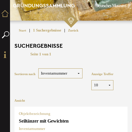
GRÜNDUNGSSAMMLUNG
|
1 Suchergebnisse
|
Start
Zurück
SUCHERGEBNISSE
Seite 1 von 1
Sortieren nach
Anzeige Treffer
Ansicht
Objektbezeichnung
Seiltänzer mit Gewichten
Inventarnummer