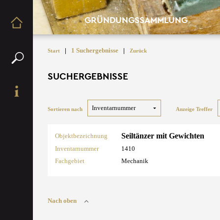
GRÜNDUNGSSAMMLUNG
|
1 Suchergebnisse
|
Start
Zurück
SUCHERGEBNISSE
Sortieren nach
Anzeige Treffer
Seiltänzer mit Gewichten
Objektbezeichnung
Inventarnummer
1410
Fachgebiet
Mechanik
Nach oben