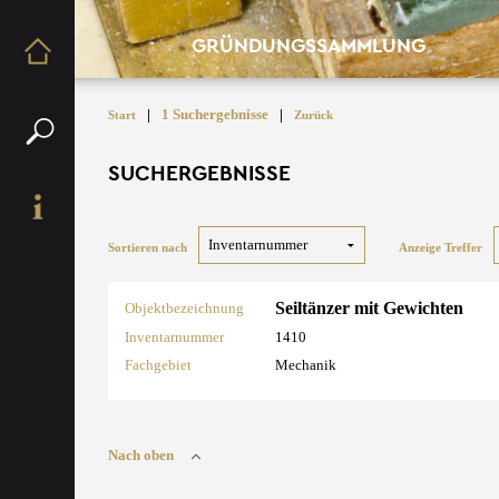
GRÜNDUNGSSAMMLUNG
|
1 Suchergebnisse
|
Start
Zurück
SUCHERGEBNISSE
Sortieren nach
Anzeige Treffer
Seiltänzer mit Gewichten
Objektbezeichnung
Inventarnummer
1410
Fachgebiet
Mechanik
Nach oben