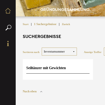
GRÜNDUNGSSAMMLUNG
|
1 Suchergebnisse
|
Start
Zurück
SUCHERGEBNISSE
Sortieren nach
Anzeige Treffer
Seiltänzer mit Gewichten
Nach oben